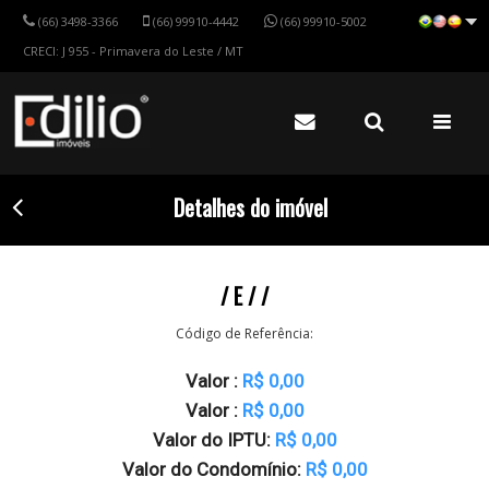
(66) 3498-3366
(66) 99910-4442
(66) 99910-5002
CRECI: J 955 - Primavera do Leste / MT
Detalhes do imóvel
/ E / /
Código de Referência:
Valor :
R$ 0,00
Valor :
R$ 0,00
Valor do IPTU:
R$ 0,00
Valor do Condomínio:
R$ 0,00